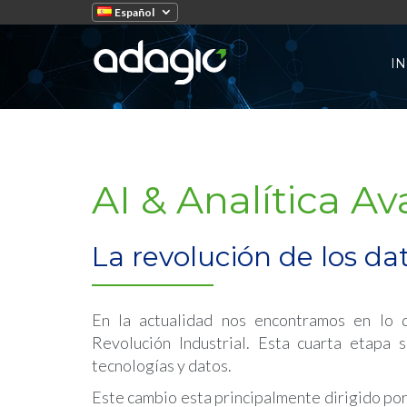
Español
IN
AI & Analítica A
La revolución de los da
En la actualidad nos encontramos en lo 
Revolución Industrial. Esta cuarta etapa 
tecnologías y datos.
Este cambio esta principalmente dirigido por l